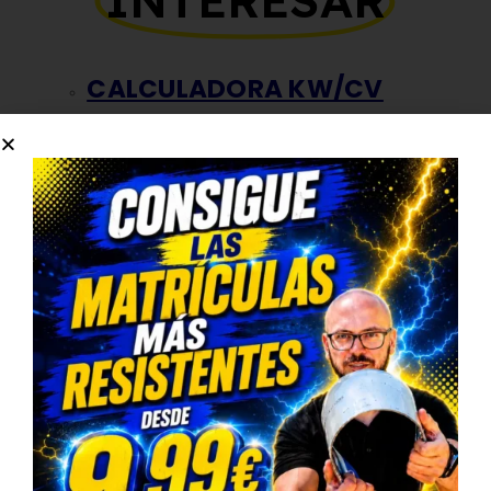
CALCULADORA KW/CV
CALCULADORA MILLAS/KM
CALCULADORA HP/CV
CALCULADORA L/CM3
Compartir esta publicacion
Autor
Abel A