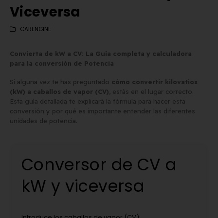
Viceversa
CARENGINE
Convierta de kW a CV: La Guía completa y calculadora
para la conversión de Potencia
Si alguna vez te has preguntado
cómo convertir kilovatios
(kW) a caballos de vapor (CV)
, estás en el lugar correcto.
Esta guía detallada te explicará la fórmula para hacer esta
conversión y por qué es importante entender las diferentes
unidades de potencia.
Conversor de CV a
kW y viceversa
Matrícula Acrílica para
Comprar matrículas a
Ciclomotor y Patinete:
proveedores vs. Instalar 
Normativa DGT 2026
propio equipo de fabric
de mayo de 2026
2 de junio de 2026
Introduce los caballos de vapor (CV):