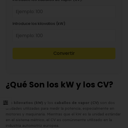
Matrícula para Patinete
Los 7 requisitos de
Eléctrico: Normativa y Dónde
homologación de placa
Introduce los kilovatios (kW):
Comprarla | Carengine
matrícula en España (s
de mayo de 2026
el BOE)
2 de junio de 2026
Convertir
¿Qué Son los kW y los CV?
Los
kilovatios (kW)
y los
caballos de vapor (CV)
son dos
unidades utilizadas para medir la potencia, especialmente en
motores y maquinaria. Mientras que el kW es la unidad estándar
en el sistema métrico, el CV es comúnmente utilizado en la
industria automotriz europea.