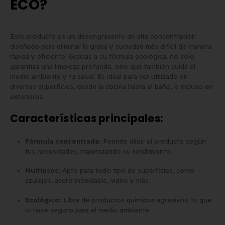
ECO?
Matrícula para Patinete
Los 7 requisitos de
Eléctrico: Normativa y Dónde
homologación de placa
Este producto es un desengrasante de alta concentración
diseñado para eliminar la grasa y suciedad más difícil de manera
Comprarla | Carengine
matrícula en España (s
rápida y eficiente. Gracias a su fórmula ecológica, no solo
de mayo de 2026
el BOE)
garantiza una limpieza profunda, sino que también cuida el
2 de junio de 2026
medio ambiente y tu salud. Es ideal para ser utilizado en
diversas superficies, desde la cocina hasta el baño, e incluso en
exteriores.
Características principales:
Fórmula concentrada:
Permite diluir el producto según
tus necesidades, maximizando su rendimiento.
Multiusos:
Apto para todo tipo de superficies, como
azulejos, acero inoxidable, vidrio y más.
Ecológico:
Libre de productos químicos agresivos, lo que
lo hace seguro para el medio ambiente.