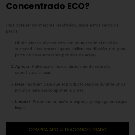
Concentrado ECO?
Para obtener los mejores resultados, sigue estos sencillos
pasos:
Diluir:
Mezcla el producto con agua según el nivel de
suciedad. Para grasas ligeras, utiliza una dilución 1:10 (una
parte de desengrasante por diez de agua).
Aplicar:
Pulveriza la mezcla directamente sobre la
superficie a limpiar.
Dejar actuar:
Deja que el producto repose durante unos
minutos para descomponer la grasa.
Limpiar:
Frota con un paño o esponja y enjuaga con agua
limpia.
COMPRA APC ULTRACONCENTRADO