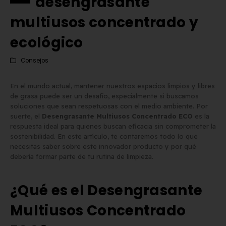
desengrasante
multiusos concentrado y
ecológico
Consejos
En el mundo actual, mantener nuestros espacios limpios y libres
de grasa puede ser un desafío, especialmente si buscamos
soluciones que sean respetuosas con el medio ambiente. Por
suerte, el
Desengrasante Multiusos Concentrado ECO
es la
respuesta ideal para quienes buscan eficacia sin comprometer la
sostenibilidad. En este artículo, te contaremos todo lo que
necesitas saber sobre este innovador producto y por qué
debería formar parte de tu rutina de limpieza.
¿Qué es el Desengrasante
Matrícula Acrílica para
Comprar matrículas a
Ciclomotor y Patinete:
proveedores vs. Instalar 
Multiusos Concentrado
Normativa DGT 2026
propio equipo de fabric
de mayo de 2026
2 de junio de 2026