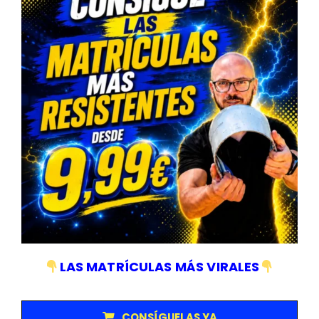
Concentrado ECO
Si estás buscando transformar tu manera de limpiar, este
producto está disponible en la tienda en línea
FlipDetail
.
Con
solo unos clics, podrás recibirlo en la comodidad de tu hogar.
El
Desengrasante Multiusos Concentrado ECO
es mucho
más que un producto de limpieza; es una solución sostenible y
eficiente para mantener tu hogar impecable. Al elegir este
producto, no solo cuidas tu espacio, sino también contribuyes
al cuidado del planeta. ¡Prueba hoy mismo y haz de la limpieza
un acto consciente y responsable!
COMPRA APC ULTRACONCENTRADO
LAS MATRÍCULAS MÁS VIRALES
Compartir esta publicacion
CONSÍGUELAS YA