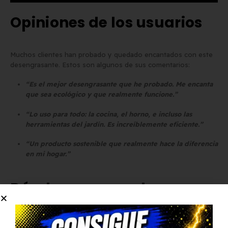
Opiniones de los usuarios
Muchos clientes han probado y quedado encantados con este
desengrasante. Estos son algunos de sus comentarios:
“Es el mejor desengrasante que he probado. Me encanta
que sea ecológico y que realmente funcione.”
“Lo uso para todo: la cocina, el horno, e incluso las
herramientas del jardín. Es increíblemente eficiente.”
“Un producto sostenible que realmente hace la diferencia
en mi hogar.”
Dónde comprar el
Desengrasante Multiusos