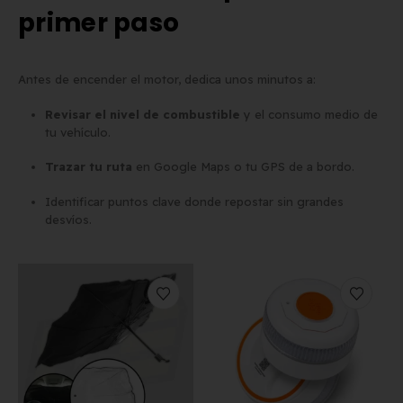
primer paso
Matrícula para Patinete
Los 7 requisitos de
Eléctrico: Normativa y Dónde
homologación de placa
Antes de encender el motor, dedica unos minutos a:
Comprarla | Carengine
matrícula en España (s
de mayo de 2026
el BOE)
Revisar el nivel de combustible
y el consumo medio de
2 de junio de 2026
tu vehículo.
Trazar tu ruta
en Google Maps o tu GPS de a bordo.
Identificar puntos clave donde repostar sin grandes
desvíos.