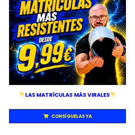
6. Consejos extra para
optimizar tu repostaje
Conduce a velocidad constante
y evita acelerones
para reducir el consumo.
Repostar en horario valle
: muchas estaciones ofrecen
descuentos en horas de menor afluencia.
Programas de fidelidad
: acumula puntos o
descuentos con tarjetas de empresa o apps de las propias
gasolineras.
LAS MATRÍCULAS MÁS VIRALES
CONSÍGUELAS YA