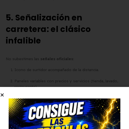
5. Señalización en
carretera: el clásico
infalible
No subestimes las
señales oficiales
:
Icono de surtidor acompañado de la distancia.
Paneles variables con precios y servicios (tienda, lavado,
restaurante).
Señalización previa en accesos de autopistas y autovías.
Presta atención a estos carteles para un repostaje sin
sorpresas.