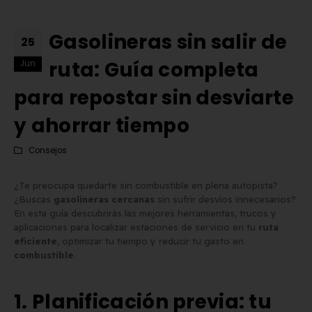
Gasolineras sin salir de
25
ruta: Guía completa
Jun
para repostar sin desviarte
y ahorrar tiempo
Consejos
¿Te preocupa quedarte sin combustible en plena autopista?
¿Buscas
gasolineras cercanas
sin sufrir desvíos innecesarios?
En esta guía descubrirás las mejores herramientas, trucos y
aplicaciones para localizar estaciones de servicio en tu
ruta
eficiente
, optimizar tu tiempo y reducir tu gasto en
combustible
.
Matrícula Acrílica para
Comprar matrículas a
Ciclomotor y Patinete:
proveedores vs. Instalar 
Normativa DGT 2026
propio equipo de fabric
1. Planificación previa: tu
de mayo de 2026
2 de junio de 2026