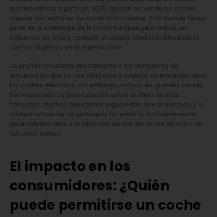
automovilística: a partir de 2035, dejarán de venderse coches
nuevos con motores de combustión interna. Esta medida forma
Matrícula para Patinete
Los 7 requisitos de
parte de la estrategia de la Unión Europea para reducir las
Eléctrico: Normativa y Dónde
homologación de placa
emisiones de CO2 y combatir el cambio climático, alineándose
Comprarla | Carengine
matrícula en España (s
con los objetivos de la Agenda 2030.
de mayo de 2026
el BOE)
La prohibición afecta directamente a los fabricantes de
2 de junio de 2026
automóviles, que se ven obligados a acelerar su transición hacia
los coches eléctricos. Sin embargo, incluso las grandes marcas
han expresado su preocupación sobre el ritmo de esta
transición. Muchos fabricantes argumentan que el mercado y la
infraestructura de carga todavía no están lo suficientemente
desarrollados para una adopción masiva del coche eléctrico en
tan poco tiempo.
El impacto en los
consumidores: ¿Quién
puede permitirse un coche