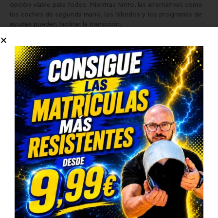
opción viable para todos. Mientras tanto, las alternativas como
los coches de segunda mano, los híbridos y los programas de
ayudas pueden facilitar la transición.
¡Comparte tu opinión!
¿Crees que Europa está preparada para la eliminación de los
coches de combustión en 2035? ¿Qué opinas de las alternativas
disponibles? Comparte tu punto de vista en los comentarios y
debate con otros lectores sobre el futuro del coche eléctrico.