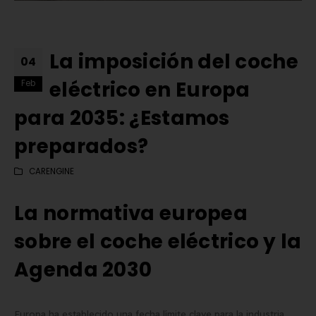
La imposición del coche
04
eléctrico en Europa
Feb
para 2035: ¿Estamos
preparados?
CARENGINE
La normativa europea
sobre el coche eléctrico y la
Matrícula Acrílica para
Comprar matrículas a
Agenda 2030
Ciclomotor y Patinete:
proveedores vs. Instalar 
Normativa DGT 2026
propio equipo de fabric
de mayo de 2026
2 de junio de 2026
Europa ha establecido una fecha límite clave para la industria