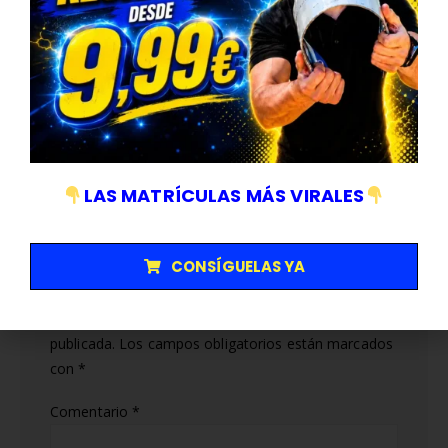
Compartir esta publicacion
Autor
Abel A
LAS MATRÍCULAS MÁS VIRALES
Deja una respuesta
CONSÍGUELAS YA
Tu dirección de correo electrónico no será
publicada.
Los campos obligatorios están marcados
con
*
Comentario
*