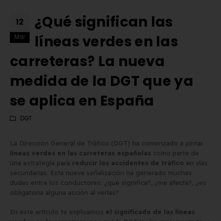
¿Qué significan las
12
líneas verdes en las
Mar
carreteras? La nueva
medida de la DGT que ya
se aplica en España
DGT
La Dirección General de Tráfico (DGT) ha comenzado a pintar
líneas verdes en las carreteras españolas
como parte de
una estrategia para
reducir los accidentes de tráfico
en vías
secundarias. Esta nueva señalización ha generado muchas
Matrícula Acrílica para
Comprar matrículas a
dudas entre los conductores: ¿qué significa?, ¿me afecta?, ¿es
obligatoria alguna acción al verlas?
Ciclomotor y Patinete:
proveedores vs. Instalar 
Normativa DGT 2026
propio equipo de fabric
En este artículo te explicamos
el significado de las líneas
de mayo de 2026
2 de junio de 2026