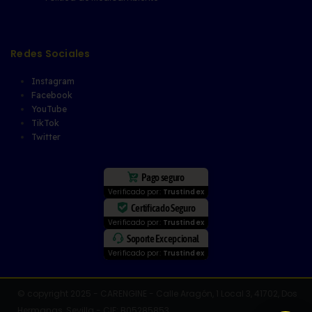
Redes Sociales
Instagram
Facebook
YouTube
TikTok
Twitter
Pago seguro
Verificado por:
Trustindex
Certificado Seguro
Verificado por:
Trustindex
Soporte Excepcional
Verificado por:
Trustindex
© copyright 2025 - CARENGINE - Calle Aragón, 1 Local 3, 41702, Dos
Hermanas, Sevilla - CIF: B05285853