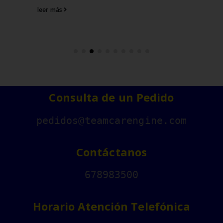
leer más
Consulta de un Pedido
pedidos@teamcarengine.com
Contáctanos
678983500
Horario Atención Telefónica