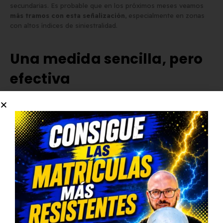
secundarias. Es probable que en los próximos meses veamos
más tramos con esta señalización
, especialmente en zonas
con altos índices de siniestralidad.
Una medida sencilla, pero
efectiva
Las
líneas verdes en las carreteras
son una solución visual
para mejorar la seguridad vial en tramos peligrosos. Aunque no
implican nuevas normas ni sanciones, sí influyen en cómo
percibimos la vía y en cómo conducimos.
Si te encuentras con estas marcas verdes, recuerda: estás
entrando en un tramo donde conviene
levantar el pie del
acelerador y conducir con más precaución
. Y si bien no hay
multa por no reducir la velocidad, sí hay riesgo si ignoras su
propósito.