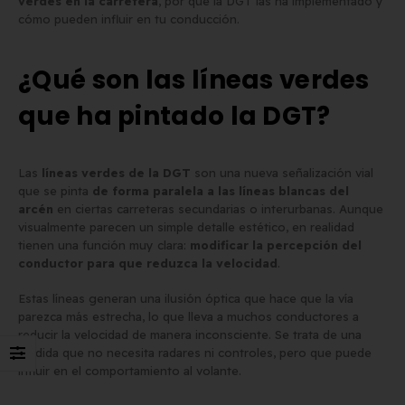
verdes en la carretera
, por qué la DGT las ha implementado y
cómo pueden influir en tu conducción.
Matrícula para Patinete
Los 7 requisitos de
Eléctrico: Normativa y Dónde
homologación de placa
¿Qué son las líneas verdes
Comprarla | Carengine
matrícula en España (s
de mayo de 2026
el BOE)
que ha pintado la DGT?
2 de junio de 2026
Las
líneas verdes de la DGT
son una nueva señalización vial
que se pinta
de forma paralela a las líneas blancas del
arcén
en ciertas carreteras secundarias o interurbanas. Aunque
visualmente parecen un simple detalle estético, en realidad
tienen una función muy clara:
modificar la percepción del
conductor para que reduzca la velocidad
.
Estas líneas generan una ilusión óptica que hace que la vía
parezca más estrecha, lo que lleva a muchos conductores a
reducir la velocidad de manera inconsciente. Se trata de una
medida que no necesita radares ni controles, pero que puede
influir en el comportamiento al volante.