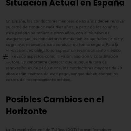
Situación Actual en España
Matrícula para Patinete
Los 7 requisitos de
Eléctrico: Normativa y Dónde
homologación de placa
En España, los conductores menores de 65 años deben renovar
su carné de conducir cada diez años. A partir de los 65 años,
Comprarla | Carengine
matrícula en España (s
este período se reduce a cinco años, con el objetivo de
de mayo de 2026
el BOE)
asegurar que los conductores mantienen las aptitudes físicas y
2 de junio de 2026
cognitivas necesarias para conducir de forma segura. Para la
renovación, es obligatorio superar un reconocimiento médico
que evalúa aspectos como la visión, audición y coordinación
motora. Es importante destacar que, aunque la tasa de
renovación es de 24,58 euros, los conductores mayores de 70
años están exentos de este pago, aunque deben abonar los
costos del reconocimiento médico.
Posibles Cambios en el
Horizonte
La Dirección General de Tráfico (DGT) ha manifestado en