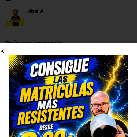
Abel A
Deja una respuesta
Tu dirección de correo electrónico no será
publicada.
Los campos obligatorios están marcados
con
*
Comentario
*