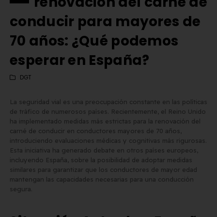
renovación del carné de
conducir para mayores de
70 años: ¿Qué podemos
esperar en España?
DGT
La seguridad vial es una preocupación constante en las políticas
de tráfico de numerosos países. Recientemente, el Reino Unido
ha implementado medidas más estrictas para la renovación del
carné de conducir en conductores mayores de 70 años,
introduciendo evaluaciones médicas y cognitivas más rigurosas.
Esta iniciativa ha generado debate en otros países europeos,
incluyendo España, sobre la posibilidad de adoptar medidas
similares para garantizar que los conductores de mayor edad
Matrícula Acrílica para
Comprar matrículas a
mantengan las capacidades necesarias para una conducción
segura.
Ciclomotor y Patinete:
proveedores vs. Instalar 
Normativa DGT 2026
propio equipo de fabric
de mayo de 2026
2 de junio de 2026