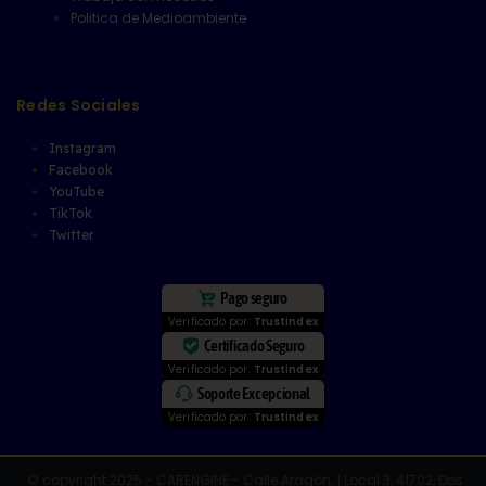
Redes Sociales
Instagram
Facebook
YouTube
TikTok
Twitter
Pago seguro
Verificado por:
Trustindex
Certificado Seguro
Verificado por:
Trustindex
Soporte Excepcional
Verificado por:
Trustindex
© copyright 2025 - CARENGINE - Calle Aragón, 1 Local 3, 41702, Dos
Hermanas, Sevilla - CIF: B05285853