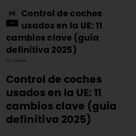
Control de coches
08
usados en la UE: 11
Jul
cambios clave (guía
definitiva 2025)
Coches
Control de coches
usados en la UE: 11
cambios clave (guía
Comprar matrículas a
Matrícula Acrílica para
definitiva 2025)
proveedores vs. Instalar tu
Ciclomotor y Patinete:
propio equipo de fabricación
Normativa DGT 2026
e junio de 2026
27 de mayo de 2026