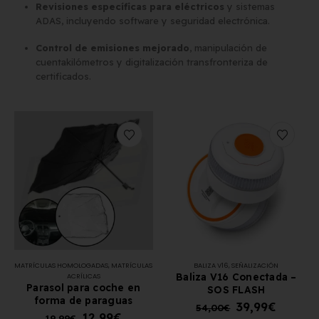
Revisiones específicas para eléctricos
y sistemas
ADAS, incluyendo software y seguridad electrónica.
Control de emisiones mejorado
, manipulación de
cuentakilómetros y digitalización transfronteriza de
certificados.
MATRÍCULAS HOMOLOGADAS
,
MATRÍCULAS
BALIZA V16
,
SEÑALIZACIÓN
Baliza V16 Conectada –
ACRÍLICAS
Parasol para coche en
SOS FLASH
forma de paraguas
39,99
€
54,00
€
12,99
€
19,99
€