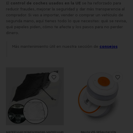
El
control de coches usados en la UE
se ha reforzado para
reducir fraudes, mejorar la seguridad y dar más transparencia al
Los 7 requisitos de
Matrícula para Patinete
comprador. Si vas a importar, vender o comprar un vehículo de
homologación de placas de
Eléctrico: Normativa y D
segunda mano, aquí tienes todo lo que necesitas: qué se revisa,
qué papeles piden, cómo te afecta y los pasos para no perder
matrícula en España (según
Comprarla | Carengine
dinero.
BOE)
27 de mayo de 2026
e junio de 2026
Más mantenimiento útil en nuestra sección de
consejos
MATRÍCULAS HOMOLOGADAS
,
MATRÍCULAS
BALIZA V16
,
SEÑALIZACIÓN