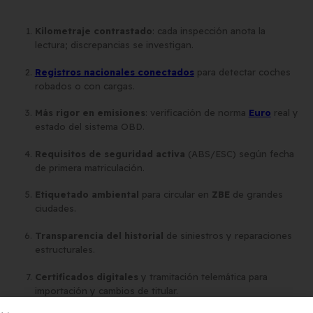
Kilometraje contrastado
: cada inspección anota la
lectura; discrepancias se investigan.
Registros nacionales conectados
para detectar coches
robados o con cargas.
Más rigor en emisiones
: verificación de norma
Euro
real y
estado del sistema OBD.
Requisitos de seguridad activa
(ABS/ESC) según fecha
de primera matriculación.
Etiquetado ambiental
para circular en
ZBE
de grandes
ciudades.
Transparencia del historial
de siniestros y reparaciones
estructurales.
Certificados digitales
y tramitación telemática para
importación y cambios de titular.