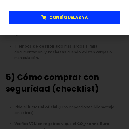
verificable
y mantenimiento completo. Habrá:
Menos gangas “opacas”
y más precio en vehículos con
CONSÍGUELAS YA
libro, facturas y kilometraje trazado.
Mayor
seguridad jurídica
para importaciones dentro de la
UE.
Tiempos de gestión
algo más largos si falta
documentación, y
rechazos
cuando existan cargas o
manipulación.
5) Cómo comprar con
seguridad (checklist)
Pide el
historial oficial
(ITV/inspecciones, kilometraje,
siniestros).
Verifica
VIN
en registros y que el
CO₂/norma Euro