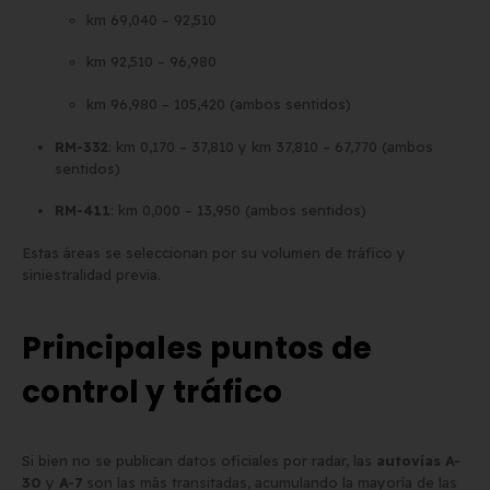
km 69,040 – 92,510
km 92,510 – 96,980
km 96,980 – 105,420 (ambos sentidos)
RM-332
: km 0,170 – 37,810 y km 37,810 – 67,770 (ambos
sentidos)
RM-411
: km 0,000 – 13,950 (ambos sentidos)
Estas áreas se seleccionan por su volumen de tráfico y
siniestralidad previa.
Principales puntos de
control y tráfico
Si bien no se publican datos oficiales por radar, las
autovías A-
30
y
A-7
son las más transitadas, acumulando la mayoría de las