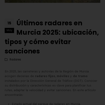
Últimos radares en
15
Murcia 2025: ubicación,
May
tipos y cómo evitar
sanciones
Radares
En 2025, las carreteras y autovías de la Región de Murcia
acogen decenas de
radares fijos
,
móviles
y
de tramo
instalados por la Dirección General de Tráfico (DGT). Conocer
su distribución y características es clave para planificar tus
Matrícula Acrílica para
Comprar matrículas a
rutas, adaptar la velocidad y evitar sanciones. En este artículo
Ciclomotor y Patinete:
proveedores vs. Instalar 
encontrarás:
Normativa DGT 2026
propio equipo de fabric
de mayo de 2026
2 de junio de 2026
Estado actual del parque de radares en Murcia.