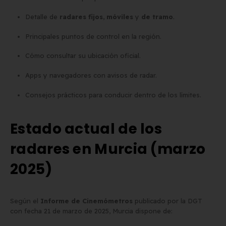
Detalle de
radares fijos
,
móviles
y
de tramo
.
Matrícula para Patinete
Los 7 requisitos de
Eléctrico: Normativa y Dónde
homologación de placa
Principales puntos de control en la región.
Comprarla | Carengine
matrícula en España (s
Cómo consultar su ubicación oficial.
de mayo de 2026
el BOE)
2 de junio de 2026
Apps y navegadores con avisos de radar.
Consejos prácticos para conducir dentro de los límites.
Estado actual de los
radares en Murcia (marzo
2025)
Según el
Informe de Cinemómetros
publicado por la DGT
con fecha 21 de marzo de 2025, Murcia dispone de: