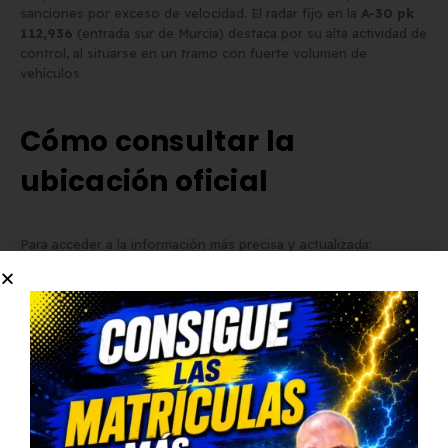
sanciones por exceso de velocidad. El radar fijo en la
A-30 pk
112,936
(entrada sur de Murcia) destaca por su alta actividad de
control, al situarse en un tramo con fuerte volumen de
vehículos
Cómo consultar la
ubicación oficial
Para acceder a la información más precisa y actualizada:
Portal Infocar
de la DGT:
Sitio:
infocar.dgt.es
→ “Ubicación de radares”.
Descarga
el
Informe de Cinemómetros
en PDF con
coordenadas, tipo de radar y fecha de actualización.
Mapa interactivo
: integra la capa de radares en tu GPS o
app de navegación.