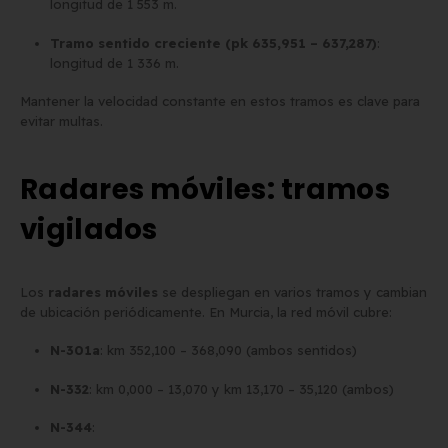
longitud de 1 553 m.
Tramo sentido creciente (pk 635,951 – 637,287)
:
longitud de 1 336 m.
Mantener la velocidad constante en estos tramos es clave para
evitar multas.
Radares móviles: tramos
vigilados
Los
radares móviles
se despliegan en varios tramos y cambian
de ubicación periódicamente. En Murcia, la red móvil cubre:
N-301a
: km 352,100 – 368,090 (ambos sentidos)
N-332
: km 0,000 – 13,070 y km 13,170 – 35,120 (ambos)
N-344
: