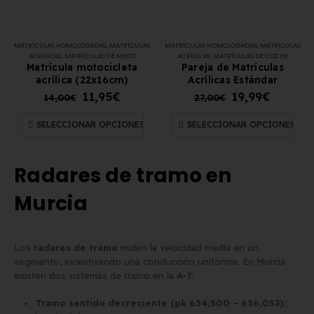
MATRÍCULAS HOMOLOGADAS
,
MATRÍCULAS
MATRÍCULAS HOMOLOGADAS
,
MATRÍCULAS
ACRÍLICAS
,
MATRÍCULAS DE MOTO
ACRÍLICAS
,
MATRÍCULAS DE COCHE
Matrícula motocicleta
Pareja de Matrículas
acrílica (22x16cm)
Acrílicas Estándar
11,95
€
19,99
€
14,00
€
27,00
€
SELECCIONAR OPCIONES
SELECCIONAR OPCIONES
Radares de tramo en
Murcia
Los
radares de tramo
miden la velocidad media en un
segmento, incentivando una conducción uniforme. En Murcia
existen dos sistemas de tramo en la
A-7
:
Tramo sentido decreciente (pk 634,500 – 636,053)
: