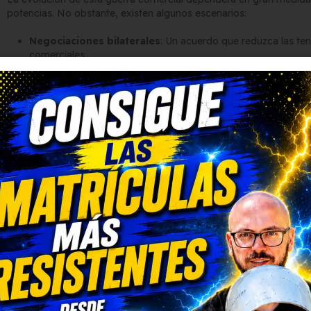
potencias. No obstante, existen algunos escenarios:
Negociaciones bilaterales
: Un acuerdo que reduzca las tens
comerciales.
Continuación de las tensiones
: Si no hay acuerdo, las em
los aranceles, lo que puede forzar a reestructurar sus cadena
Expansión de la competencia local
: El fomento de la indu
la aparición de nuevos competidores fuertes en el mercado g
El
golpe en la mesa de China
contra las políticas de Donald Tr
americanos
supone un desafío mayúsculo para las automotrices 
gobierno chino
busca proteger y potenciar su industria local, a
otros fabricantes no estadounidenses.
Ante este panorama, las marcas de Estados Unidos podrían verse 
de producción y exportación, mientras que el mercado chino ref
determinantes del sector. En última instancia, la resolución de es
voluntad de negociación de ambos países para estabilizar el comer
tensiones arancelarias.