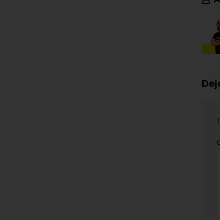
Dej
T