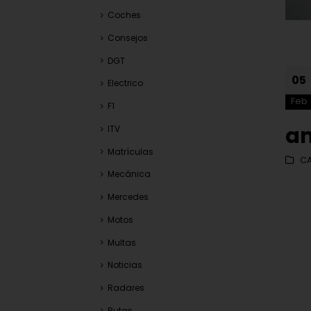
Coches
Consejos
DGT
05
Electrico
Feb
F1
a
ITV
Matrículas
CA
Mecánica
Mercedes
Motos
Multas
Noticias
Radares
Rutas