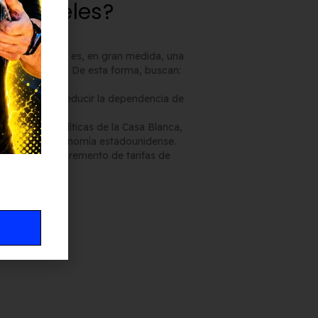
 aranceles?
s americanos
es, en gran medida, una
stración Trump. De esta forma, buscan:
es chinos
y reducir la dependencia de
n ante las políticas de la Casa Blanca,
icos de la economía estadounidense.
cial ante el incremento de tarifas de