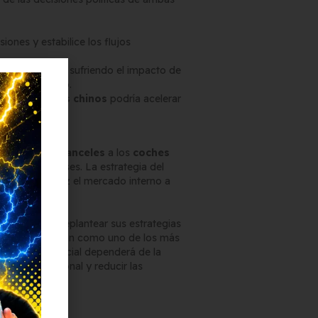
iones y estabilice los flujos
presas seguirán sufriendo el impacto de
s de suministro.
stria de
coches chinos
podría acelerar
lobal.
ump al
subir aranceles
a los
coches
estadounidenses. La estrategia del
briendo a su vez el mercado interno a
obligadas a replantear sus estrategias
uerza su posición como uno de los más
ta guerra comercial dependerá de la
cio internacional y reducir las