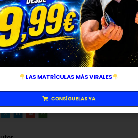
¿Por qué China decide subir
La decisión del
gobierno chino
de
subir aranceles
a los
coche
respuesta a las medidas proteccionistas adoptadas por la admini
Proteger su industria local
: Fomentar el consumo de
coch
la importación de vehículos de marcas estadounidenses.
Ejercer presión comercial
: Demostrar capacidad de reacció
afectando directamente a uno de los sectores más emblemát
Equilibrar la balanza
: Tratar de compensar la balanza comer
EE. UU. sobre los productos chinos.
LAS MATRÍCULAS MÁS VIRALES
Compartir esta publicacion
CONSÍGUELAS YA
utor