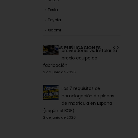
Tesla
Toyota
Xiaomi
la Acrílica para
Comprar matrículas a
ÚLTIMAS PUBLICACIONES
tor y Patinete:
proveedores vs. Instalar tu
iva DGT 2026
propio equipo de
6
fabricación
27 de ma
2 de junio de 2026
la para Patinete
co: Normativa y
Los 7 requisitos de
Comprarla |
homologación de placas
de matrícula en España
Carengi
6
(según el BOE)
27 de ma
2 de junio de 2026