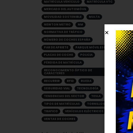
MATRÍCULA VEHÍCULO
MATRÍCULA VTC
MERCADO DEL AUTOMÓVIL
MOVILIDAD SOSTENIBLE
MULTA
NEWTON METRO
NM
NORMATIVA DE TRÁFICO
NÚMERO DE COCHES ESPAÑA
PAR DE APRIETE
PARQUE MÓVIL ESPAÑA
PLACAS DE COCHE
POLICIA
PÉRDIDA DE MATRÍCULA
RECONOCIMIENTO ÓPTICO DE
CARACTERES
RECURRIR
RFID
RUEDA
SEGURIDAD VIAL
TECNOLOGÍA
TENDENCIAS DEL SECTOR
TESLA
TIPOS DE MATRÍCULAS
TORNILLOS
TRAFICO
VEHÍCULOS ELÉCTRICOS
VENTAS DE COCHES