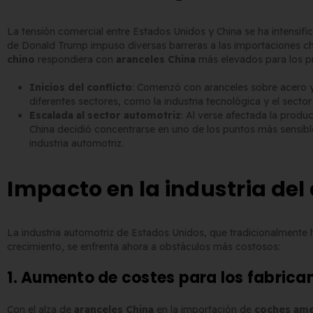
La tensión comercial entre Estados Unidos y China se ha intensifi
de Donald Trump impuso diversas barreras a las importaciones ch
chino
respondiera con
aranceles China
más elevados para los p
Inicios del conflicto
: Comenzó con aranceles sobre acero y
Matrícula Acrílica para
Comprar matrículas a
diferentes sectores, como la industria tecnológica y el sector
Ciclomotor y Patinete:
proveedores vs. Instalar tu
Escalada al sector automotriz
: Al verse afectada la produ
China decidió concentrarse en uno de los puntos más sensibl
Normativa DGT 2026
propio equipo de
industria automotriz.
yo de 2026
fabricación
2 de junio de 2026
Impacto en la industria del
Matrícula para Patinete
Eléctrico: Normativa y
Los 7 requisitos de
Dónde Comprarla |
homologación de placas
La industria automotriz de Estados Unidos, que tradicionalmente
ne
de matrícula en España
crecimiento, se enfrenta ahora a obstáculos más costosos:
yo de 2026
(según el BOE)
2 de junio de 2026
1. Aumento de costes para los fabrica
Con el alza de
aranceles China
en la importación de
coches ame