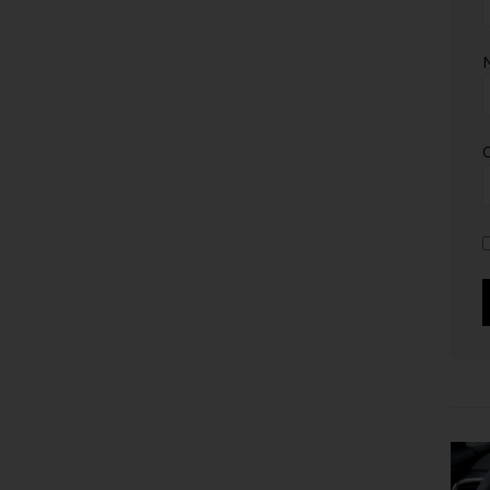
C
A
REL