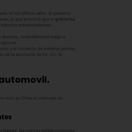
cado en los últimos años. El gobierno
inas, lo que provocó que el
gobierno
roductos estadounidenses.
 aluminio, extendiéndose luego a
Matrícula Acrílica para
 agrícola.
Ciclomotor y Patinete:
cción y el comercio de materias primas,
es de la economía de EE. UU.: la
Normativa DGT 2026
27 de mayo de 2026
 automovil.
Matrícula para Patinete
Eléctrico: Normativa y
Dónde Comprarla |
 ha visto en China un mercado en
Carengine
27 de mayo de 2026
ntes
ricanos
, las marcas estadounidenses