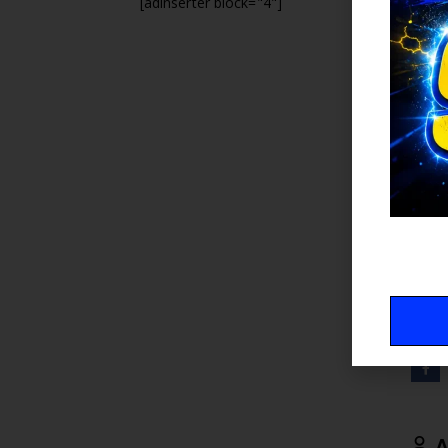
[adinserter block="4"]
A