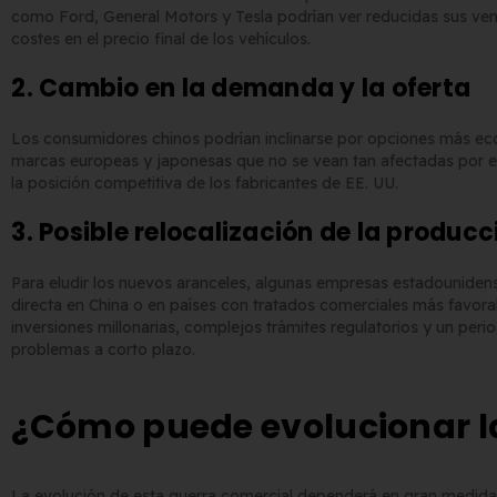
como Ford, General Motors y Tesla podrían ver reducidas sus vent
costes en el precio final de los vehículos.
2. Cambio en la demanda y la oferta
Los consumidores chinos podrían inclinarse por opciones más 
marcas europeas y japonesas que no se vean tan afectadas por 
la posición competitiva de los fabricantes de EE. UU.
3. Posible relocalización de la producc
Para eludir los nuevos aranceles, algunas empresas estadouniden
directa en China o en países con tratados comerciales más favora
inversiones millonarias, complejos trámites regulatorios y un peri
problemas a corto plazo.
¿Cómo puede evolucionar la
La evolución de esta guerra comercial dependerá en gran medida 