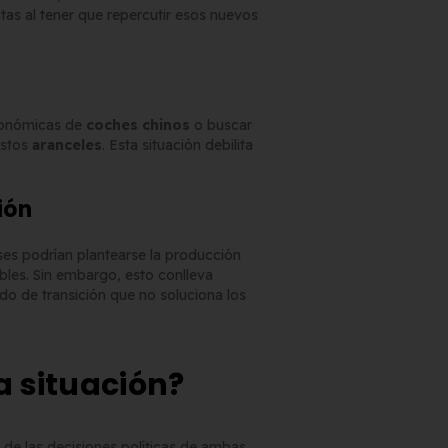
as al tener que repercutir esos nuevos
económicas de
coches chinos
o buscar
estos
aranceles
. Esta situación debilita
ión
ses podrían plantearse la producción
bles. Sin embargo, esto conlleva
odo de transición que no soluciona los
 situación?
de las decisiones políticas de ambas