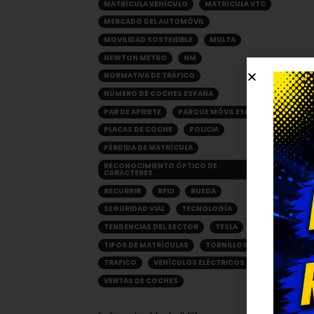
MATRÍCULA VEHÍCULO
MATRÍCULA VTC
MERCADO DEL AUTOMÓVIL
MOVILIDAD SOSTENIBLE
MULTA
NEWTON METRO
NM
NORMATIVA DE TRÁFICO
NÚMERO DE COCHES ESPAÑA
PAR DE APRIETE
PARQUE MÓVIL ESPAÑA
PLACAS DE COCHE
POLICIA
PÉRDIDA DE MATRÍCULA
RECONOCIMIENTO ÓPTICO DE
CARACTERES
RECURRIR
RFID
RUEDA
SEGURIDAD VIAL
TECNOLOGÍA
TENDENCIAS DEL SECTOR
TESLA
TIPOS DE MATRÍCULAS
TORNILLOS
TRAFICO
VEHÍCULOS ELÉCTRICOS
VENTAS DE COCHES