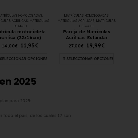
ATRÍCULAS HOMOLOGADAS
,
MATRÍCULAS HOMOLOGADAS
,
ÍCULAS ACRÍLICAS
,
MATRÍCULAS
MATRÍCULAS ACRÍLICAS
,
MATRÍCULAS
DE MOTO
DE COCHE
trícula motocicleta
Pareja de Matrículas
acrílica (22x16cm)
Acrílicas Estándar
11,95
€
19,99
€
14,00
€
27,00
€
SELECCIONAR OPCIONES
SELECCIONAR OPCIONES
 en 2025
plan para 2025:
 todo el país, de los cuales 17 son