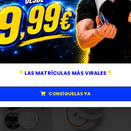
Autovía A-5
:
La DGT dispone de
cinco radares fijos
a lo largo de l
Mérida se sitúa en el km 366,765 en sentido decreciente, a
Carretera N-630
:
Esta vía nacional, que atraviesa la ciudad, cuenta con 
km/h en el entorno urbano.
Con estos controles la DGT refuerza la vigilancia en tramos interur
pesado.
LAS MATRÍCULAS MÁS VIRALES
CONSÍGUELAS YA