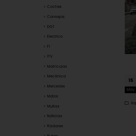
Coches
Consejos
DGT
Electrico
F1
ITV
Matrículas
Mecánica
15
Mercedes
May
Motos
R
Multas
Noticias
Radares
Rutas