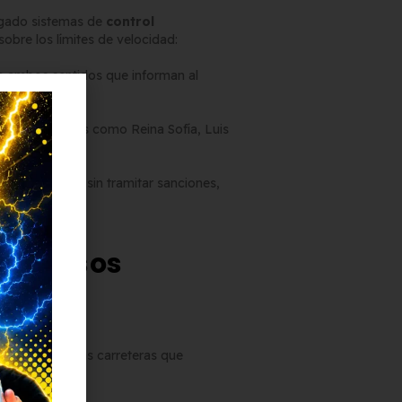
gado sistemas de
control
obre los límites de velocidad:
 a ambos sentidos que informan al
vías principales como Reina Sofía, Luis
n a moderarla sin tramitar sanciones,
 accesos
mómetros en las carreteras que