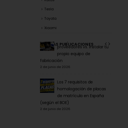
Tesla
Toyota
Xiaomi
la Acrílica para
Comprar matrículas a
ÚLTIMAS PUBLICACIONES
tor y Patinete:
proveedores vs. Instalar tu
iva DGT 2026
propio equipo de
6
fabricación
27 de ma
2 de junio de 2026
la para Patinete
co: Normativa y
Los 7 requisitos de
Comprarla |
homologación de placas
de matrícula en España
Carengi
6
(según el BOE)
27 de ma
2 de junio de 2026