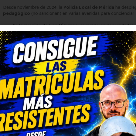
Desde noviembre de 2024, la
Policía Local de Mérida
ha desple
pedagógico
(no sancionan) en varias avenidas para concienciar s
En la
avenida de Los Milagros
, se instalaron dos unidades
conductor de su velocidad.
En total, se incorporaron
12 dispositivos pedagógicos
en 
Ramallo, Libertad, Ronda de los Eméritos y Lusitania.
Estos radares luminosos muestran al instante la velocidad y anima
sirviendo como aviso previo a los cinemómetros sancionadores.
Cinemómetros de la DGT en
interurbanos
Además de los radares municipales, la
DGT
mantiene varios cine
conectan Mérida con el resto de Extremadura: