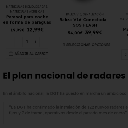
MATRÍCULAS HOMOLOGADAS
,
MATRÍCULAS ACRÍLICAS
BALIZA V16
,
SEÑALIZACIÓN
M
Parasol para coche
Baliza V16 Conectada –
MATR
en forma de paraguas
SOS FLASH
12,99
€
Ma
19,99
€
39,99
€
54,00
€
SELECCIONAR OPCIONES
AÑADIR AL CARRITO
El plan nacional de radares
En el ámbito nacional, la DGT ha puesto en marcha un ambicioso 
“La DGT ha confirmado la instalación de 122 nuevos radares en
fijos y 7 de tramo, operativos desde el pasado mes de enero”