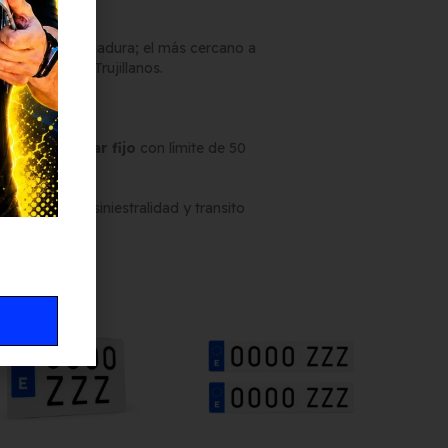
a A-5 en Extremadura; el más cercano a
 la altura de Trujillanos.
al menos un
radar fijo
con límite de 50
banos de alta siniestralidad y transito