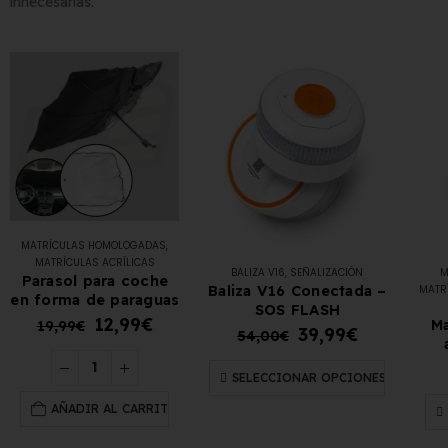
innecesarias.
Matrícula Acrílica para
Comprar matrículas a
Ciclomotor y Patinete:
proveedores vs. Instalar tu
Normativa DGT 2026
propio equipo de
yo de 2026
fabricación
2 de junio de 2026
MATRÍCULAS HOMOLOGADAS
,
Matrícula para Patinete
MATRÍCULAS ACRÍLICAS
BALIZA V16
,
SEÑALIZACIÓN
M
Parasol para coche
Eléctrico: Normativa y
Los 7 requisitos de
Baliza V16 Conectada –
MATR
en forma de paraguas
SOS FLASH
Dónde Comprarla |
homologación de placas
12,99
€
Ma
19,99
€
39,99
€
ne
de matrícula en España
54,00
€
yo de 2026
(según el BOE)
SELECCIONAR OPCIONES
2 de junio de 2026
AÑADIR AL CARRITO