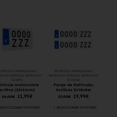
Matrícula Acrílica para
Ciclomotor y Patinete:
Normativa DGT 2026
27 de mayo de 2026
Matrícula para Patinete
ATRÍCULAS HOMOLOGADAS
,
MATRÍCULAS HOMOLOGADAS
,
Eléctrico: Normativa y
ÍCULAS ACRÍLICAS
,
MATRÍCULAS
MATRÍCULAS ACRÍLICAS
,
MATRÍCULAS
DE MOTO
DE COCHE
Dónde Comprarla |
trícula motocicleta
Pareja de Matrículas
Carengine
acrílica (22x16cm)
Acrílicas Estándar
27 de mayo de 2026
11,95
€
19,99
€
14,00
€
27,00
€
SELECCIONAR OPCIONES
SELECCIONAR OPCIONES