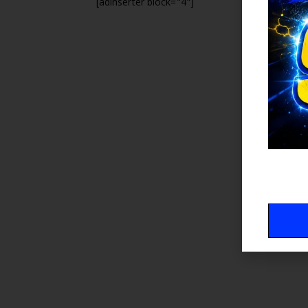
[adinserter block="4"]