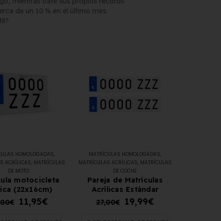
rgo, mientras bate sus propios récords
rca de un 10 % en el último mes.
il?
Matrícula Acrílica para
Ciclomotor y Patinete:
Normativa DGT 2026
27 de mayo de 2026
Matrícula para Patinete
Eléctrico: Normativa y
Dónde Comprarla |
CULAS HOMOLOGADAS
,
MATRÍCULAS HOMOLOGADAS
,
S ACRÍLICAS
,
MATRÍCULAS
MATRÍCULAS ACRÍLICAS
,
MATRÍCULAS
Carengine
DE MOTO
DE COCHE
27 de mayo de 2026
cula motocicleta
Pareja de Matrículas
lica (22x16cm)
Acrílicas Estándar
11,95
€
19,99
€
,00
€
27,00
€