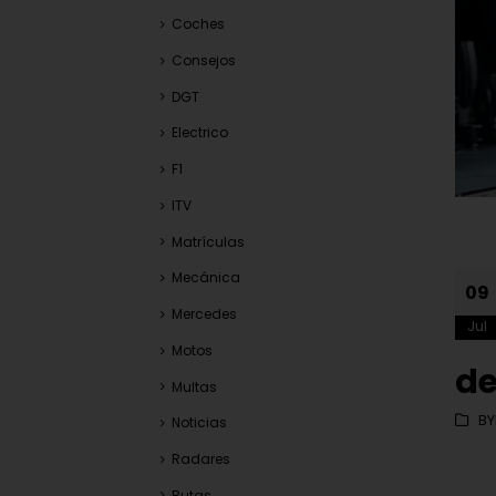
Coches
Consejos
DGT
Electrico
F1
ITV
Matrículas
Mecánica
09
Mercedes
Jul
Motos
d
Multas
B
Noticias
Radares
Rutas