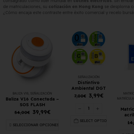
consagrado como líder mundial en
coches eléctricos
. Sin emba
de matriculaciones, su
cotización en Hong Kong
se desploma ce
¿Cómo encaja este contraste entre éxito comercial y recelo bursát
Matrícula Acrílica para
Comprar matrículas a
Ciclomotor y Patinete:
proveedores vs. Instalar tu
Normativa DGT 2026
propio equipo de
yo de 2026
fabricación
2 de junio de 2026
SEÑALIZACIÓN
Matrícula para Patinete
Distintivo
Eléctrico: Normativa y
Los 7 requisitos de
Ambiental DGT
Dónde Comprarla |
homologación de placas
BALIZA V16
,
SEÑALIZACIÓN
MATRÍ
3,99
€
7,00
€
Baliza V16 Conectada –
MATRÍCULA
ne
de matrícula en España
SOS FLASH
yo de 2026
(según el BOE)
Matrí
39,99
€
54,00
€
2 de junio de 2026
acrí
SELECT OPTION
14
SELECCIONAR OPCIONES