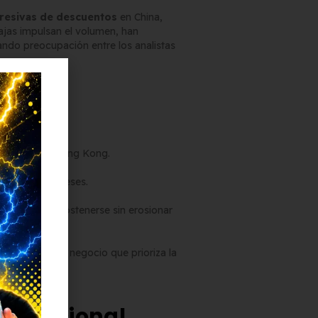
resivas de descuentos
en China,
ajas impulsan el volumen, han
ando preocupación entre los analistas
 bolsa
 la Bolsa de Hong Kong.
s últimos 12 meses.
entos puede sostenerse sin erosionar
 un modelo de negocio que prioriza la
ternacional