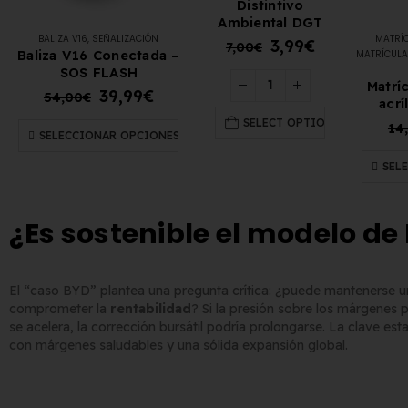
Distintivo
Ambiental DGT
BALIZA V16
,
SEÑALIZACIÓN
MATRÍ
3,99
€
7,00
€
Baliza V16 Conectada –
MATRÍCULA
SOS FLASH
Matrí
39,99
€
54,00
€
acrí
SELECT OPTION
14
SELECCIONAR OPCIONES
SEL
¿Es sostenible el modelo de
El “caso BYD” plantea una pregunta crítica: ¿puede mantenerse u
comprometer la
rentabilidad
? Si la presión sobre los márgenes p
se acelera, la corrección bursátil podría prolongarse. La clave est
con márgenes saludables y una sólida expansión global.