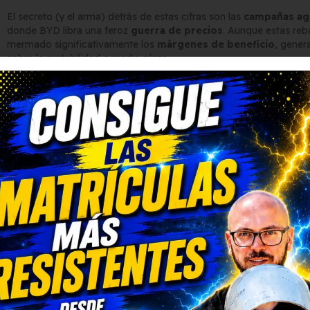
El secreto (y el arma) detrás de estas cifras son las
campañas ag
donde BYD libra una feroz
guerra de precios
. Aunque estas reb
mermado significativamente los
márgenes de beneficio
, gener
sobre la rentabilidad a medio plazo.
Impacto en la cotización en
Caída del 10 %
en la cotización de BYD en el último mes en
A pesar de ello, acumula
una revalorización del 55 %
en lo
Los inversores cuestionan si el crecimiento basado en descu
excesivamente los resultados financieros.
Este
descenso bursátil
revela el escepticismo del mercado ante
cuota de mercado por encima de los márgenes tradicionales.
Desafíos en la expansión in