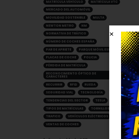
MATRÍCULA VEHÍCULO
MATRÍCULA VTC
MERCADO DEL AUTOMÓVIL
MOVILIDAD SOSTENIBLE
MULTA
NEWTON METRO
NM
NORMATIVA DE TRÁFICO
NÚMERO DE COCHES ESPAÑA
PAR DE APRIETE
PARQUE MÓVIL ESPAÑA
PLACAS DE COCHE
POLICIA
PÉRDIDA DE MATRÍCULA
RECONOCIMIENTO ÓPTICO DE
CARACTERES
RECURRIR
RFID
RUEDA
SEGURIDAD VIAL
TECNOLOGÍA
TENDENCIAS DEL SECTOR
TESLA
TIPOS DE MATRÍCULAS
TORNILLOS
TRAFICO
VEHÍCULOS ELÉCTRICOS
VENTAS DE COCHES