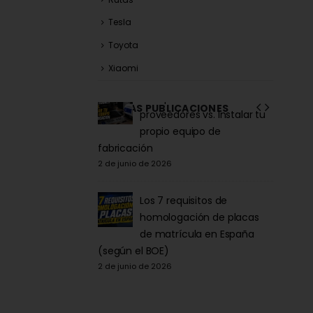
Tesla
Toyota
Xiaomi
la Acrílica para
Comprar matrículas a
ÚLTIMAS PUBLICACIONES
tor y Patinete:
proveedores vs. Instalar tu
iva DGT 2026
propio equipo de
6
fabricación
27 de ma
2 de junio de 2026
la para Patinete
co: Normativa y
Los 7 requisitos de
Comprarla |
homologación de placas
de matrícula en España
Carengi
6
(según el BOE)
27 de ma
2 de junio de 2026