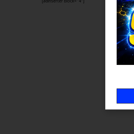
[adinserter block="4"]