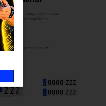
opa
y
América Latina
, el ritmo es más
nceles
y la resistencia política a
e China:
educir costes logísticos y sortear