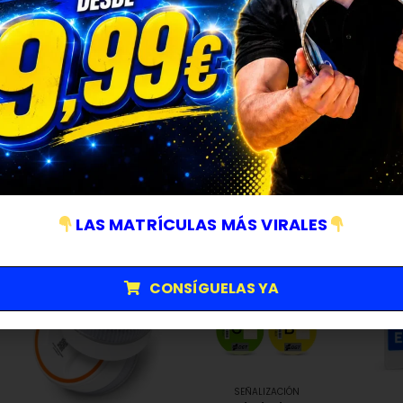
Aunque BYD ha comenzado a comercializar sus modelos en
Eur
lento de lo previsto. Factores como
barreras regulatorias
,
ara
fabricantes chinos están retrasando su asentamiento.
BYD confía en acelerar su crecimiento con nuevas plantas fuera d
Brasil
: fábrica inaugurada en julio de 2025.
Europa
: planta prevista antes de finalizar 2025, clave para r
aranceles.
LAS MATRÍCULAS MÁS VIRALES
CONSÍGUELAS YA
SEÑALIZACIÓN