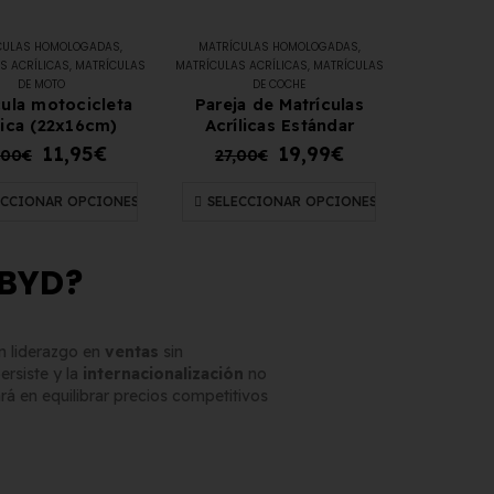
CULAS HOMOLOGADAS
,
MATRÍCULAS HOMOLOGADAS
,
S ACRÍLICAS
,
MATRÍCULAS
MATRÍCULAS ACRÍLICAS
,
MATRÍCULAS
DE MOTO
DE COCHE
cula motocicleta
Pareja de Matrículas
lica (22x16cm)
Acrílicas Estándar
11,95
€
19,99
€
,00
€
27,00
€
ECCIONAR OPCIONES
SELECCIONAR OPCIONES
 BYD?
n liderazgo en
ventas
sin
ersiste y la
internacionalización
no
ará en equilibrar precios competitivos