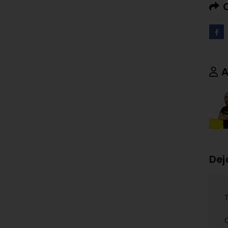
A
Dej
T