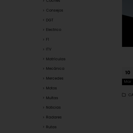
Coches
Consejos
DGT
Electrico
F1
ITV
Matrículas
Mecánica
10
Mercedes
Mar
Motos
CA
Multas
Noticias
Radares
Rutas