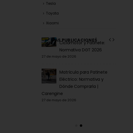
Tesla
Toyota
Xiaomi
r matrículas a
Matrícula Acrílica para
ÚLTIMAS PUBLICACIONES
ores vs. Instalar tu
Ciclomotor y Patinete:
equipo de
Normativa DGT 2026
27 de mayo de 2026
fabrica
2 de juni
Matrícula para Patinete
equisitos de
Eléctrico: Normativa y
gación de placas
Dónde Comprarla |
rícula en España
Carengine
27 de mayo de 2026
(según 
2 de juni