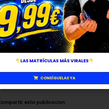
Resumen de ventajas clave
Característica
Tesla 4680
Formato de celda
Cilíndrico sin lengüeta
Química
NCM811
Densidad energética
Alta
LAS MATRÍCULAS MÁS VIRALES
Seguridad térmica
Media
Coste de fabricación
Alto
CONSÍGUELAS YA
Vida útil estimada
Buena
Compartir esta publicacion