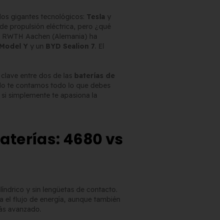
 dos gigantes tecnológicos:
Tesla
y
de propulsión eléctrica, pero ¿qué
dad RWTH Aachen (Alemania) ha
 Model Y
y un
BYD Sealion 7
. El
s clave entre dos de las
baterías de
culo te contamos todo lo que debes
 si simplemente te apasiona la
baterías: 4680 vs
ilíndrico y sin lengüetas de contacto.
 el flujo de energía, aunque también
más avanzado.