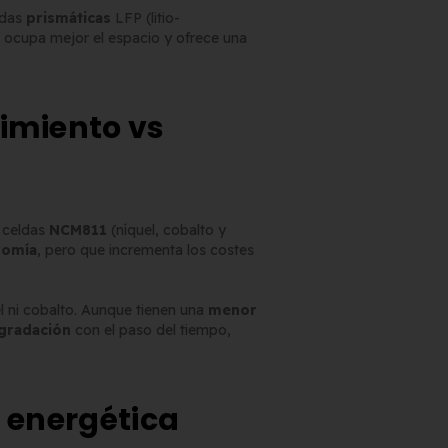
ldas
prismáticas
LFP (litio-
, ocupa mejor el espacio y ofrece una
dimiento vs
 celdas
NCM811
(níquel, cobalto y
nomía
, pero que incrementa los costes
l ni cobalto. Aunque tienen una
menor
gradación
con el paso del tiempo,
a energética