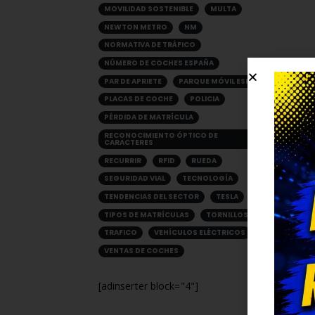
MOVILIDAD SOSTENIBLE
MULTA
NEWTON METRO
NM
NORMATIVA DE TRÁFICO
NÚMERO DE COCHES ESPAÑA
PAR DE APRIETE
PARQUE MÓVIL ESPAÑA
PLACAS DE COCHE
POLICIA
PÉRDIDA DE MATRÍCULA
RECONOCIMIENTO ÓPTICO DE
CARACTERES
RECURRIR
RFID
RUEDA
SEGURIDAD VIAL
TECNOLOGÍA
TENDENCIAS DEL SECTOR
TESLA
TIPOS DE MATRÍCULAS
TORNILLOS
TRAFICO
VEHÍCULOS ELÉCTRICOS
VENTAS DE COCHES
[adinserter block="4"]