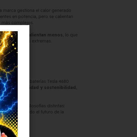
a marca gestiona el calor generado
entes en potencia, pero se calientan
ón más complejos.
a térmica:
se calientan menos
, lo que
 en condiciones extremas.
025?
ndimiento
, las baterías Tesla 4680
idad, durabilidad y sostenibilidad
,
os
refleja dos filosofías distintas:
s están marcando el futuro de la