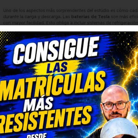
Uno de los aspectos más sorprendentes del estudio es cómo cad
durante la carga y descarga. Las
baterías de Tesla
son más efici
con mayor facilidad. Esto obliga a incluir sistemas de refrigeraci
En cambio, las
baterías Blade de BYD
destacan por su eficienci
reduce el desgaste de sus componentes y mejora su rendimiento
¿Qué batería es mejor en 2
No hay una respuesta única. Si buscas
máxima autonomía y re
ofrecen una experiencia potente pero compleja. Si priorizas
segur
las baterías Blade de BYD son una opción excelente.
La batalla entre
Tesla y BYD en baterías para coches eléctric
potencia vs equilibrio. Lo que está claro es que ambos fabricante
movilidad eléctrica.