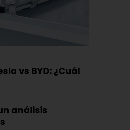
sla vs BYD: ¿Cuál
un análisis
as