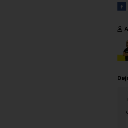
A
Dej
T