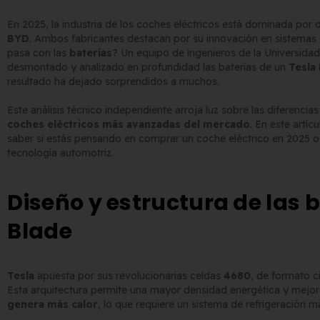
En 2025, la industria de los coches eléctricos está dominada por
BYD
. Ambos fabricantes destacan por su innovación en sistemas 
pasa con las
baterías
? Un equipo de ingenieros de la Universi
desmontado y analizado en profundidad las baterías de un
Tesla
resultado ha dejado sorprendidos a muchos.
Comprar matrículas a
Matrícula Acrílica para
proveedores vs. Instalar tu
Ciclomotor y Patinete:
Este análisis técnico independiente arroja luz sobre las diferencia
propio equipo de
Normativa DGT 2026
coches eléctricos más avanzadas del mercado
. En este artí
ción
27 de mayo de 2026
saber si estás pensando en comprar un coche eléctrico en 2025 o
tecnología automotriz.
o de 2026
Matrícula para Patinete
Los 7 requisitos de
Eléctrico: Normativa y
Diseño y estructura de las 
homologación de placas
Dónde Comprarla |
Blade
de matrícula en España
Carengine
el BOE)
27 de mayo de 2026
o de 2026
Tesla
apuesta por sus revolucionarias celdas
4680
, de formato c
Esta arquitectura permite una mayor densidad energética y mejora
genera más calor
, lo que requiere un sistema de refrigeración 