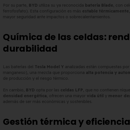
Por su parte,
BYD
utiliza su ya reconocida
batería Blade
, con ce
ferrofosfato). Esta configuración es más
estable térmicamente
mayor seguridad ante impactos o sobrecalentamientos.
Química de las celdas: ren
durabilidad
Las baterías del
Tesla Model Y
analizadas están compuestas por
manganeso), una mezcla que proporciona
alta potencia y auto
de producción y el riesgo térmico.
En cambio,
BYD
opta por las
celdas LFP
, que no contienen níque
densidad energética
, ofrecen una mayor
vida útil
y
menor de
además de ser más económicas y sostenibles.
Gestión térmica y eficienci