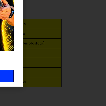
BYD Blade
Prismático
LFP (litio-ferrofosfato)
Media
Alta
Bajo
Muy buena