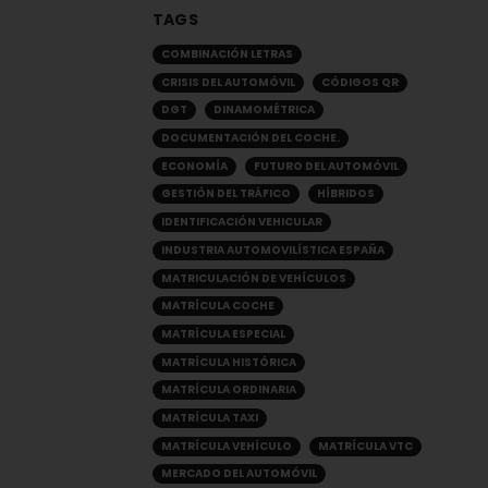
TAGS
COMBINACIÓN LETRAS
CRISIS DEL AUTOMÓVIL
CÓDIGOS QR
DGT
DINAMOMÉTRICA
DOCUMENTACIÓN DEL COCHE.
ECONOMÍA
FUTURO DEL AUTOMÓVIL
GESTIÓN DEL TRÁFICO
HÍBRIDOS
IDENTIFICACIÓN VEHICULAR
INDUSTRIA AUTOMOVILÍSTICA ESPAÑA
MATRICULACIÓN DE VEHÍCULOS
MATRÍCULA COCHE
MATRÍCULA ESPECIAL
MATRÍCULA HISTÓRICA
MATRÍCULA ORDINARIA
MATRÍCULA TAXI
MATRÍCULA VEHÍCULO
MATRÍCULA VTC
MERCADO DEL AUTOMÓVIL